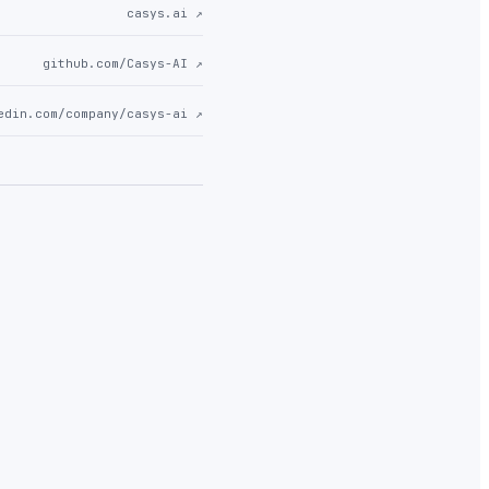
casys.ai
↗
github.com/Casys-AI
↗
edin.com/company/casys-ai
↗