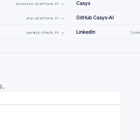
Casys
einvoice-platform.fr
↗
GitHub Casys-AI
erp-platform.fr
↗
LinkedIn
permis-check.fr
↗
link
系。